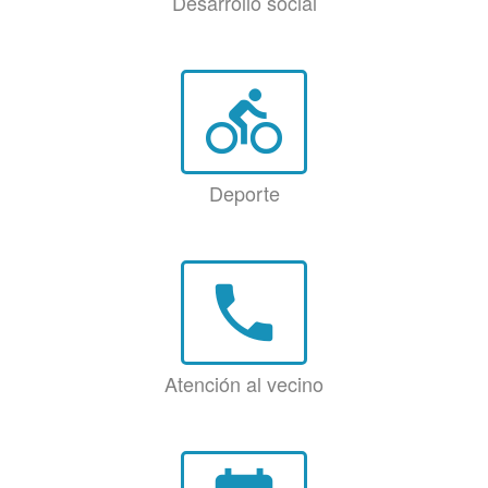
Desarrollo social
directions_bike
Deporte
phone
Atención al vecino