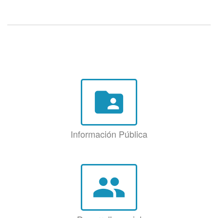
folder_shared
Información Pública
group