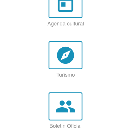
today
Agenda cultural
explore
Turismo
group
Boletin Oficial