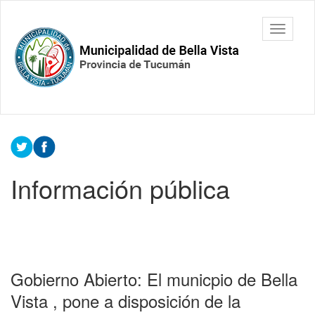
Ir
al
Municipalidad
Mostrar/
contenido
de Bella
barra
principal
Vista.
de
Tucumán
navegac
Contenido
principal
Información pública
Gobierno Abierto: El municpio de Bella
Vista , pone a disposición de la