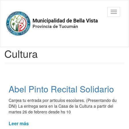
Ir
al
Municipalidad
Mostrar/
contenido
de Bella
barra
principal
Vista.
de
Tucumán
navegac
Contenido
Cultura
principal
Abel Pinto Recital Solidario
Canjea tu entrada por articulos escolares. (Presentando du
DNI) La entrega sera en la Casa de la Cultura a partir del
martes 26 de febrero desde hs 10
Leer más
de