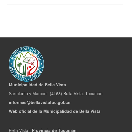
Fiesta
de
la
Juventud
2018
Municipalidad de Bella Vista
Sarmiento y Marconi. (4168) Bella Vista. Tucumán
informes@bellavistatuc.gob.ar
Web oficial de la Municipalidad de Bella Vista
Bella Vista |
Provincia de Tucumán