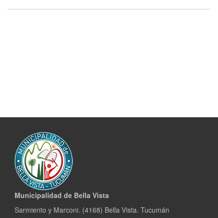
Municipalidad de Bella Vista
Sarmiento y Marconi. (4168) Bella Vista. Tucumán