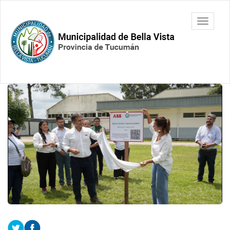
Ir
al
Municipalidad
Mostrar/
contenido
de Bella
barra
principal
Vista.
de
Tucumán
navegac
Contenido
principal