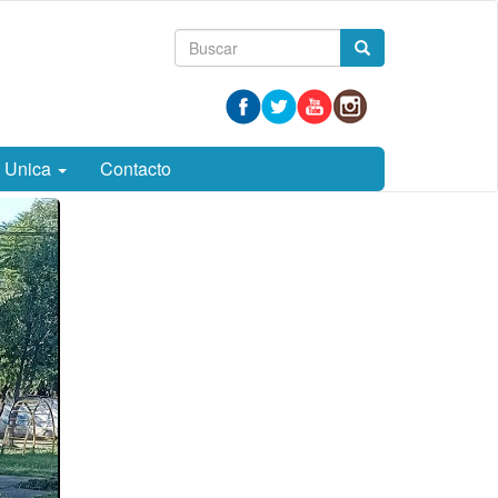
Formulario
Buscar
de
búsqueda
a Unica
Contacto