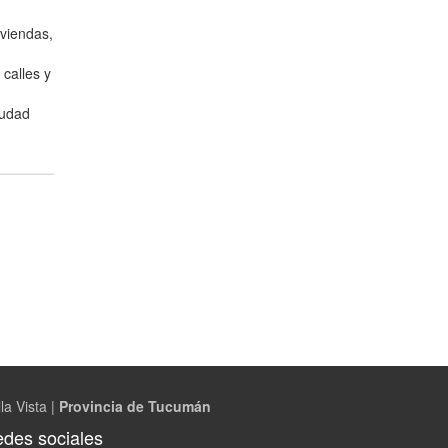
iviendas,
calles y
iudad
la Vista |
Provincia de Tucumán
des sociales