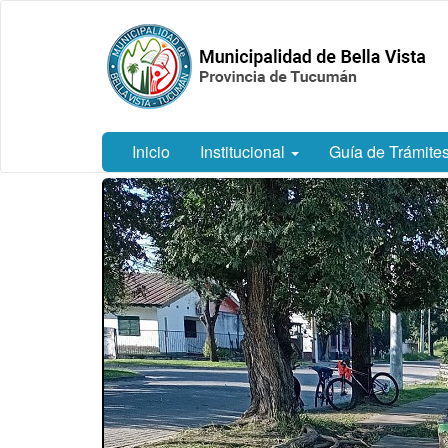
Ir
Municipalidad
al
de Bella
contenido
Vista.
principal
Tucumán
Inicio
Institucional
Guía de Trámite
Contenido
principal