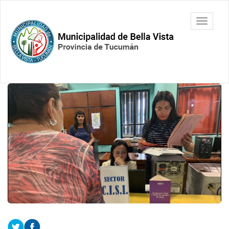
Ir
al
Municipalidad
Mostrar/
contenido
de Bella
barra
principal
Vista.
de
Tucumán
navegac
Contenido
principal