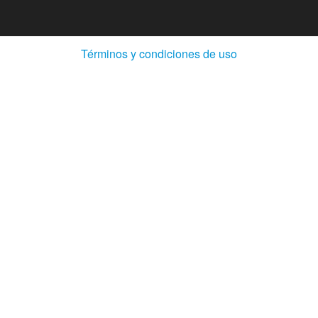
(Abre
Términos y condiciones de uso
en
ventana
nueva)