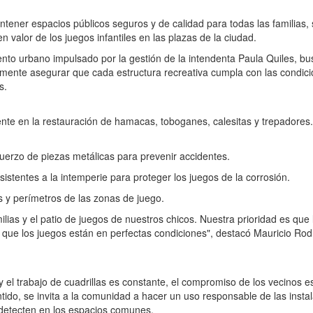
ntener espacios públicos seguros y de calidad para todas las familias,
 valor de los juegos infantiles en las plazas de la ciudad.
nto urbano impulsado por la gestión de la intendenta Paula Quiles, b
lmente asegurar que cada estructura recreativa cumpla con las condic
s.
nte en la restauración de hamacas, toboganes, calesitas y trepadores
uerzo de piezas metálicas para prevenir accidentes.
sistentes a la intemperie para proteger los juegos de la corrosión.
 y perímetros de las zonas de juego.
lias y el patio de juegos de nuestros chicos. Nuestra prioridad es que 
de que los juegos están en perfectas condiciones", destacó Mauricio Ro
y el trabajo de cuadrillas es constante, el compromiso de los vecinos e
ido, se invita a la comunidad a hacer un uso responsable de las insta
 detecten en los espacios comunes.