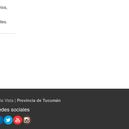
rios,
les.
la Vista |
Provincia de Tucumán
des sociales