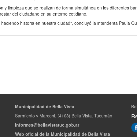
ón y limpieza que se realizan de forma simultánea en los diferentes bar
nestar del ciudadano en su entorno cotidiano.
 haciendo historia en nuestra ciudad", concluyó la intendenta Paula Qui
Municipalidad de Bella Vista
Bel
Re
Sarmiento y Marconi. (4168) Bella Vista. Tucumán
informes@bellavistatuc.gob.ar
Web oficial de la Municipalidad de Bella Vista