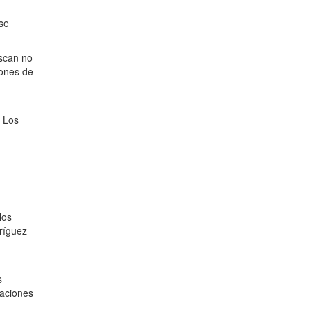
 se
uscan no
iones de
. Los
los
dríguez
s
laciones