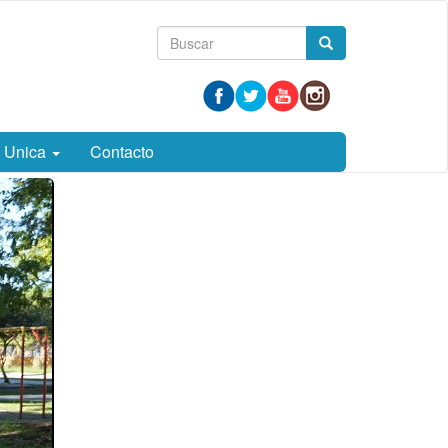
Formulario
Buscar
de
búsqueda
a Unica
Contacto